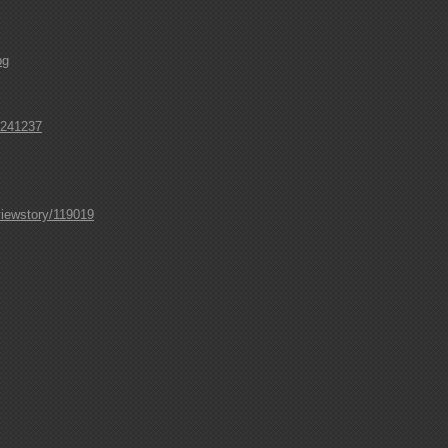
pg
/241237
iewstory/119019