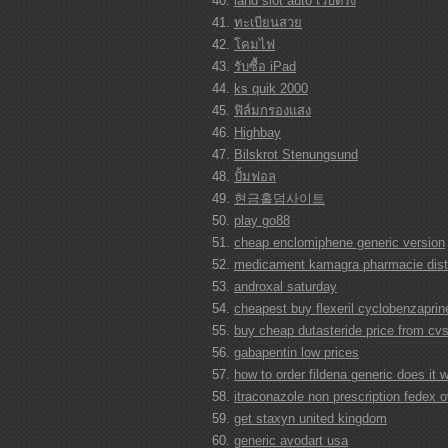
land slot auto เว็บตรง
ทะเบียนสวย
โคมไฟ
รับซื้อ iPad
ks quik 2000
ฟิล์มกรองแสง
Highbay
Bilskrot Stenungsund
ปั้มฟอล
현금홀덤사이트
play go88
cheap enclomiphene generic version
medicament kamagra pharmacie distr
androxal saturday
cheapest buy flexeril cyclobenzaprin
buy cheap dutasteride price from cv
gabapentin low prices
how to order fildena generic does it 
itraconazole non prescription fedex o
get staxyn united kingdom
generic avodart usa