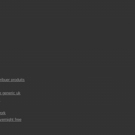
ibuer produits
e generic uk
s
work
vernight free