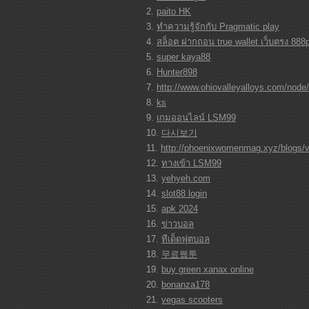
paito HK
ทำความรู้จักกับ Pragmatic play
สล็อต ฝากถอน true wallet เว็บตรง 888
super kaya88
Hunter898
http://www.ohiovalleyalloys.com/node
ks
เกมออนไลน์ LSM99
다시보기
http://phoenixwomenmag.xyz/blogs/v
ทางเข้า LSM99
yehyeh.com
slot88 login
apk 2024
ข่าวบอล
ทีเด็ดฟุตบอล
무료웹툰
buy green xanax online
bonanza178
vegas scooters