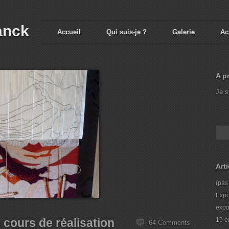
anck
Accueil
Qui suis-je ?
Galerie
Ac
A p
Je s
Art
(pas 
Expo
expo
cours de réalisation
19 è
64 Comments