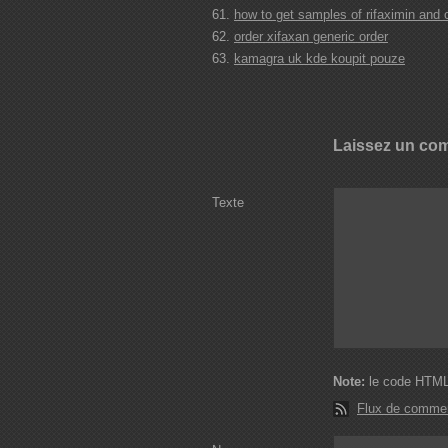
how to get samples of rifaximin and c
order xifaxan generic order
kamagra uk kde koupit pouze
Laissez un co
Texte
Note:
le code HTML 
Flux de commen