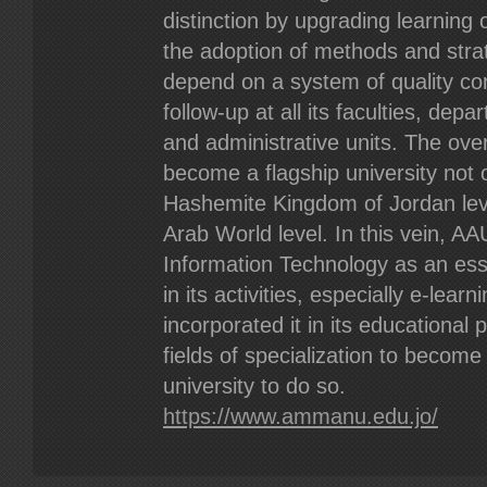
distinction by upgrading learnin
the adoption of methods and strat
depend on a system of quality con
follow-up at all its faculties, dep
and administrative units. The over
become a flagship university not o
Hashemite Kingdom of Jordan leve
Arab World level. In this vein, A
Information Technology as an esse
in its activities, especially e-learn
incorporated it in its educational 
fields of specialization to become 
university to do so.
https://www.ammanu.edu.jo/