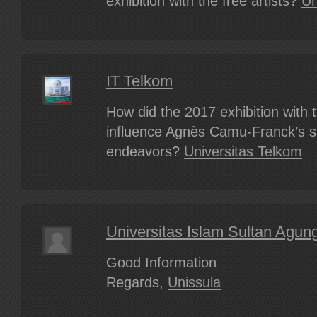
exhibition with the free artists?​
Un
IT Telkom
How did the 2017 exhibition with t
influence Agnès Camu-Franck’s su
endeavors?​
Universitas Telkom
Universitas Islam Sultan Agun
Good Information
Regards,
Unissula