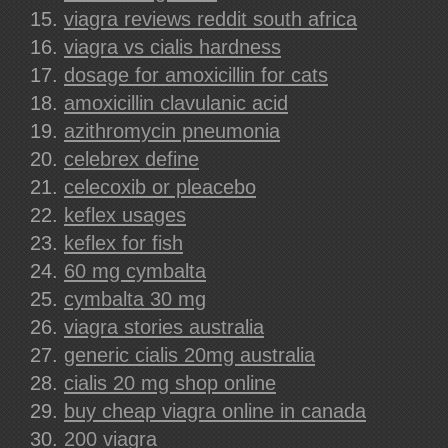
viagra reviews reddit south africa
viagra vs cialis hardness
dosage for amoxicillin for cats
amoxicillin clavulanic acid
azithromycin pneumonia
celebrex define
celecoxib or pleacebo
keflex usages
keflex for fish
60 mg cymbalta
cymbalta 30 mg
viagra stories australia
generic cialis 20mg australia
cialis 20 mg shop online
buy cheap viagra online in canada
200 viagra