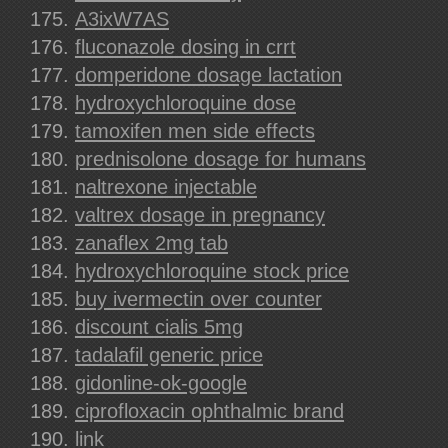
A3ixW7AS
fluconazole dosing in crrt
domperidone dosage lactation
hydroxychloroquine dose
tamoxifen men side effects
prednisolone dosage for humans
naltrexone injectable
valtrex dosage in pregnancy
zanaflex 2mg tab
hydroxychloroquine stock price
buy ivermectin over counter
discount cialis 5mg
tadalafil generic price
gidonline-ok-google
ciprofloxacin ophthalmic brand
link