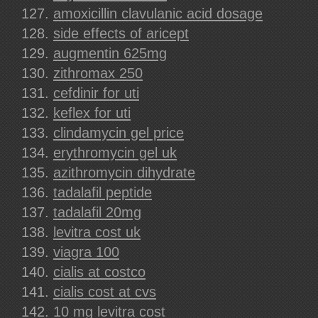
amoxicillin clavulanic acid dosage
side effects of aricept
augmentin 625mg
zithromax 250
cefdinir for uti
keflex for uti
clindamycin gel price
erythromycin gel uk
azithromycin dihydrate
tadalafil peptide
tadalafil 20mg
levitra cost uk
viagra 100
cialis at costco
cialis cost at cvs
10 mg levitra cost