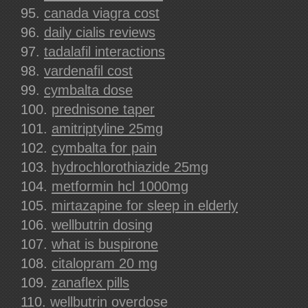
canada viagra cost
daily cialis reviews
tadalafil interactions
vardenafil cost
cymbalta dose
prednisone taper
amitriptyline 25mg
cymbalta for pain
hydrochlorothiazide 25mg
metformin hcl 1000mg
mirtazapine for sleep in elderly
wellbutrin dosing
what is buspirone
citalopram 20 mg
zanaflex pills
wellbutrin overdose