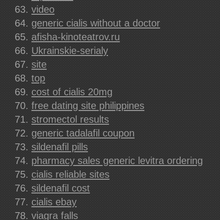
video
generic cialis without a doctor
afisha-kinoteatrov.ru
Ukrainskie-serialy
site
top
cost of cialis 20mg
free dating site philippines
stromectol results
generic tadalafil coupon
sildenafil pills
pharmacy sales generic levitra ordering
cialis reliable sites
sildenafil cost
cialis ebay
viagra falls