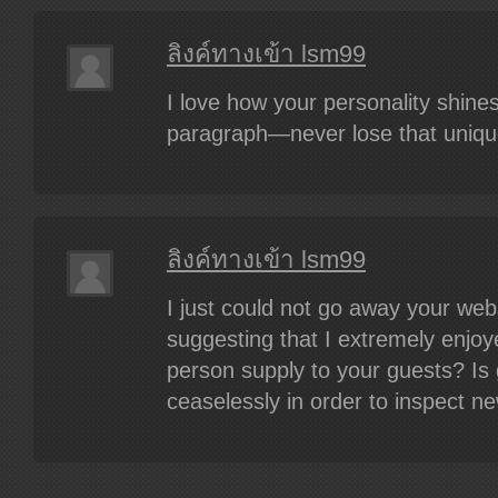
ลิงค์ทางเข้า lsm99
I love how your personality shine
paragraph—never lose that uniqu
ลิงค์ทางเข้า lsm99
I just could not go away your web
suggesting that I extremely enjoy
person supply to your guests? Is
ceaselessly in order to inspect n