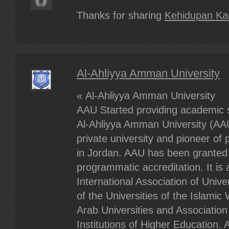
Thanks for sharing
Kehidupan K
Al-Ahliyya Amman University
« Al-Ahliyya Amman University
AAU Started providing academic s
Al-Ahliyya Amman University (AAU
private university and pioneer of 
in Jordan. AAU has been granted i
programmatic accreditation. It is
International Association of Unive
of the Universities of the Islamic
Arab Universities and Association
Institutions of Higher Education