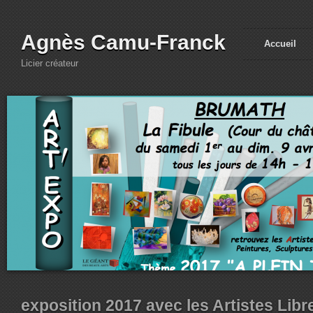
Agnès Camu-Franck
Accueil
Licier créateur
exposition 2017 avec les Artistes Libr