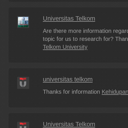
Universitas Telkom
Are there more information regard
topic for us to research for? Tha
Telkom University
universitas telkom
Thanks for information
Kehidupa
Universitas Telkom