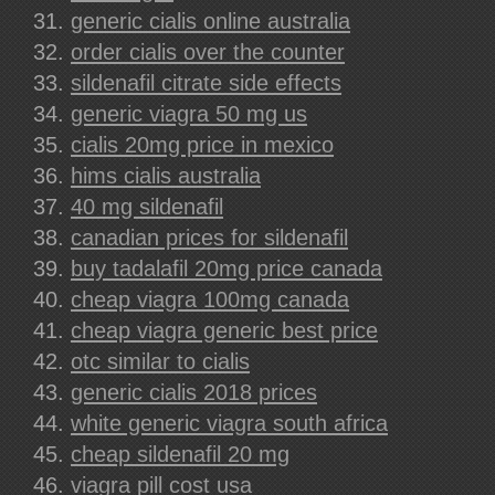
generic cialis online australia
order cialis over the counter
sildenafil citrate side effects
generic viagra 50 mg us
cialis 20mg price in mexico
hims cialis australia
40 mg sildenafil
canadian prices for sildenafil
buy tadalafil 20mg price canada
cheap viagra 100mg canada
cheap viagra generic best price
otc similar to cialis
generic cialis 2018 prices
white generic viagra south africa
cheap sildenafil 20 mg
viagra pill cost usa