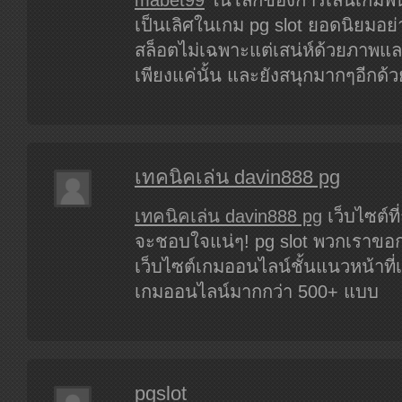
mabet99
ในโลกของการเล่นเกมพนั
เป็นเลิศในเกม pg slot ยอดนิยมอ
สล็อตไม่เฉพาะแต่เสน่ห์ด้วยภาพและก็
เพียงแค่นั้น และยังสนุกมากๆอีกด้ว
เทคนิคเล่น davin888 pg
เทคนิคเล่น davin888 pg
เว็บไซต์ที
จะชอบใจแน่ๆ! pg slot พวกเราขอก
เว็บไซต์เกมออนไลน์ชั้นแนวหน้าที่
เกมออนไลน์มากกว่า 500+ แบบ
pgslot