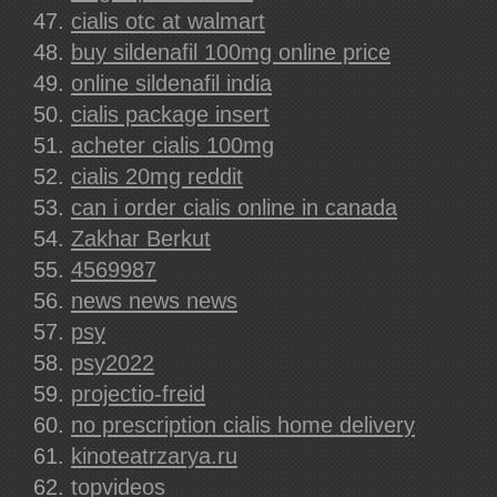
cialis otc at walmart
buy sildenafil 100mg online price
online sildenafil india
cialis package insert
acheter cialis 100mg
cialis 20mg reddit
can i order cialis online in canada
Zakhar Berkut
4569987
news news news
psy
psy2022
projectio-freid
no prescription cialis home delivery
kinoteatrzarya.ru
topvideos