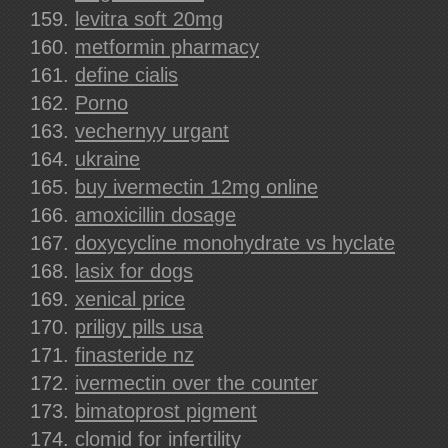
levitra soft 20mg
metformin pharmacy
define cialis
Porno
vechernyy urgant
ukraine
buy ivermectin 12mg online
amoxicillin dosage
doxycycline monohydrate vs hyclate
lasix for dogs
xenical price
priligy pills usa
finasteride nz
ivermectin over the counter
bimatoprost pigment
clomid for infertility