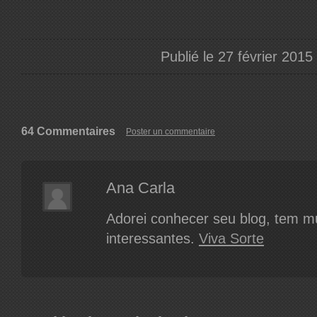
Publié le 27 février 2015
64 Commentaires
Poster un commentaire
Ana Carla
Adorei conhecer seu blog, tem m
interessantes.
Viva Sorte