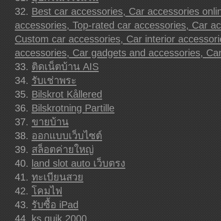
Best car accessories, Car accessories onlin
accessories, Top-rated car accessories, Car ac
Custom car accessories, Car interior accessori
accessories, Car gadgets and accessories, Ca
ติดเน็ตบ้าน AIS
รับเช่าพระ
Bilskrot Kållered
Bilskrotning Partille
ขายบ้าน
ออกแบบเว็บไซต์
สล็อตค่ายใหญ่
land slot auto เว็บตรง
ทะเบียนสวย
โคมไฟ
รับซื้อ iPad
ks quik 2000